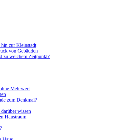
hin zur Kleinstadt
ruck von Gebäuden
und zu welchem Zeitpunkt?
 ohne Mehrwert
hen
äude zum Denkmal?
e darüber wissen
len Haustraum
?
es Haus