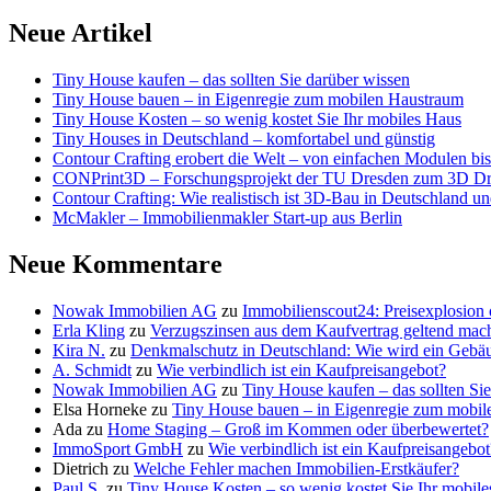
Neue Artikel
Tiny House kaufen – das sollten Sie darüber wissen
Tiny House bauen – in Eigenregie zum mobilen Haustraum
Tiny House Kosten – so wenig kostet Sie Ihr mobiles Haus
Tiny Houses in Deutschland – komfortabel und günstig
Contour Crafting erobert die Welt – von einfachen Modulen bis 
CONPrint3D – Forschungsprojekt der TU Dresden zum 3D D
Contour Crafting: Wie realistisch ist 3D-Bau in Deutschland 
McMakler – Immobilienmakler Start-up aus Berlin
Neue Kommentare
Nowak Immobilien AG
zu
Immobilienscout24: Preisexplosion
Erla Kling
zu
Verzugszinsen aus dem Kaufvertrag geltend mac
Kira N.
zu
Denkmalschutz in Deutschland: Wie wird ein Geb
A. Schmidt
zu
Wie verbindlich ist ein Kaufpreisangebot?
Nowak Immobilien AG
zu
Tiny House kaufen – das sollten Si
Elsa Horneke
zu
Tiny House bauen – in Eigenregie zum mobi
Ada
zu
Home Staging – Groß im Kommen oder überbewertet?
ImmoSport GmbH
zu
Wie verbindlich ist ein Kaufpreisangebot
Dietrich
zu
Welche Fehler machen Immobilien-Erstkäufer?
Paul S.
zu
Tiny House Kosten – so wenig kostet Sie Ihr mobil