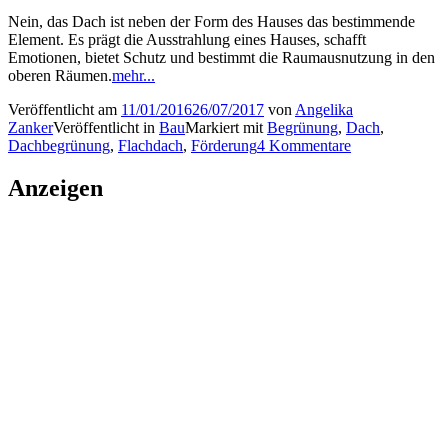
Nein, das Dach ist neben der Form des Hauses das bestimmende
Element. Es prägt die Ausstrahlung eines Hauses, schafft
Emotionen, bietet Schutz und bestimmt die Raumausnutzung in den
oberen Räumen.
mehr...
Veröffentlicht am
11/01/2016
26/07/2017
von
Angelika
Zanker
Veröffentlicht in
Bau
Markiert mit
Begrünung
,
Dach
,
Dachbegrünung
,
Flachdach
,
Förderung
4 Kommentare
Anzeigen