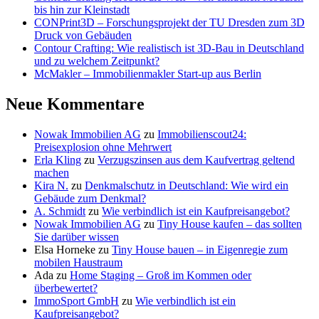
bis hin zur Kleinstadt
CONPrint3D – Forschungsprojekt der TU Dresden zum 3D
Druck von Gebäuden
Contour Crafting: Wie realistisch ist 3D-Bau in Deutschland
und zu welchem Zeitpunkt?
McMakler – Immobilienmakler Start-up aus Berlin
Neue Kommentare
Nowak Immobilien AG
zu
Immobilienscout24:
Preisexplosion ohne Mehrwert
Erla Kling
zu
Verzugszinsen aus dem Kaufvertrag geltend
machen
Kira N.
zu
Denkmalschutz in Deutschland: Wie wird ein
Gebäude zum Denkmal?
A. Schmidt
zu
Wie verbindlich ist ein Kaufpreisangebot?
Nowak Immobilien AG
zu
Tiny House kaufen – das sollten
Sie darüber wissen
Elsa Horneke
zu
Tiny House bauen – in Eigenregie zum
mobilen Haustraum
Ada
zu
Home Staging – Groß im Kommen oder
überbewertet?
ImmoSport GmbH
zu
Wie verbindlich ist ein
Kaufpreisangebot?