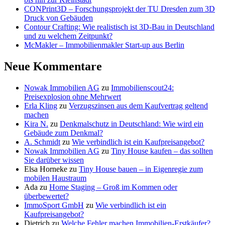
CONPrint3D – Forschungsprojekt der TU Dresden zum 3D
Druck von Gebäuden
Contour Crafting: Wie realistisch ist 3D-Bau in Deutschland
und zu welchem Zeitpunkt?
McMakler – Immobilienmakler Start-up aus Berlin
Neue Kommentare
Nowak Immobilien AG
zu
Immobilienscout24:
Preisexplosion ohne Mehrwert
Erla Kling
zu
Verzugszinsen aus dem Kaufvertrag geltend
machen
Kira N.
zu
Denkmalschutz in Deutschland: Wie wird ein
Gebäude zum Denkmal?
A. Schmidt
zu
Wie verbindlich ist ein Kaufpreisangebot?
Nowak Immobilien AG
zu
Tiny House kaufen – das sollten
Sie darüber wissen
Elsa Horneke
zu
Tiny House bauen – in Eigenregie zum
mobilen Haustraum
Ada
zu
Home Staging – Groß im Kommen oder
überbewertet?
ImmoSport GmbH
zu
Wie verbindlich ist ein
Kaufpreisangebot?
Dietrich
zu
Welche Fehler machen Immobilien-Erstkäufer?