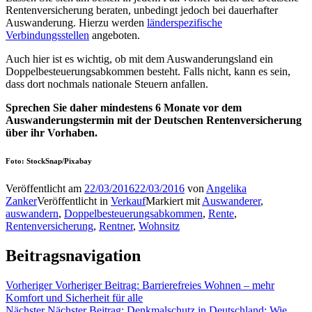
Rentenversicherung beraten, unbedingt jedoch bei dauerhafter
Auswanderung. Hierzu werden
länderspezifische
Verbindungsstellen
angeboten.
Auch hier ist es wichtig, ob mit dem Auswanderungsland ein
Doppelbesteuerungsabkommen besteht. Falls nicht, kann es sein,
dass dort nochmals nationale Steuern anfallen.
Sprechen Sie daher mindestens 6 Monate vor dem
Auswanderungstermin mit der Deutschen Rentenversicherung
über ihr Vorhaben.
Foto: StockSnap/Pixabay
Veröffentlicht am
22/03/2016
22/03/2016
von
Angelika
Zanker
Veröffentlicht in
Verkauf
Markiert mit
Auswanderer
,
auswandern
,
Doppelbesteuerungsabkommen
,
Rente
,
Rentenversicherung
,
Rentner
,
Wohnsitz
Beitragsnavigation
Vorheriger
Vorheriger Beitrag:
Barrierefreies Wohnen – mehr
Komfort und Sicherheit für alle
Nächster
Nächster Beitrag:
Denkmalschutz in Deutschland: Wie