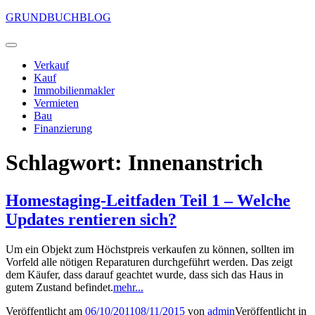
Zum
GRUNDBUCHBLOG
Inhalt
springen
Primäres
Menü
Verkauf
Kauf
Immobilienmakler
Vermieten
Bau
Finanzierung
Schlagwort:
Innenanstrich
Homestaging-Leitfaden Teil 1 – Welche
Updates rentieren sich?
Um ein Objekt zum Höchstpreis verkaufen zu können, sollten im
Vorfeld alle nötigen Reparaturen durchgeführt werden. Das zeigt
dem Käufer, dass darauf geachtet wurde, dass sich das Haus in
gutem Zustand befindet.
mehr...
Veröffentlicht am
06/10/2011
08/11/2015
von
admin
Veröffentlicht in