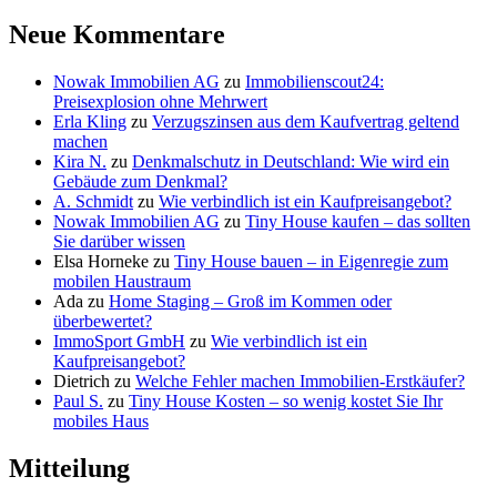
Neue Kommentare
Nowak Immobilien AG
zu
Immobilienscout24:
Preisexplosion ohne Mehrwert
Erla Kling
zu
Verzugszinsen aus dem Kaufvertrag geltend
machen
Kira N.
zu
Denkmalschutz in Deutschland: Wie wird ein
Gebäude zum Denkmal?
A. Schmidt
zu
Wie verbindlich ist ein Kaufpreisangebot?
Nowak Immobilien AG
zu
Tiny House kaufen – das sollten
Sie darüber wissen
Elsa Horneke
zu
Tiny House bauen – in Eigenregie zum
mobilen Haustraum
Ada
zu
Home Staging – Groß im Kommen oder
überbewertet?
ImmoSport GmbH
zu
Wie verbindlich ist ein
Kaufpreisangebot?
Dietrich
zu
Welche Fehler machen Immobilien-Erstkäufer?
Paul S.
zu
Tiny House Kosten – so wenig kostet Sie Ihr
mobiles Haus
Mitteilung