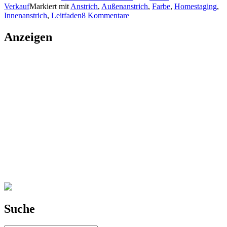
Verkauf
Markiert mit
Anstrich
,
Außenanstrich
,
Farbe
,
Homestaging
,
Innenanstrich
,
Leitfaden
8 Kommentare
Anzeigen
Suche