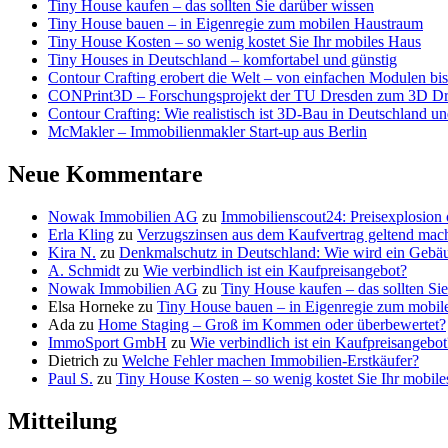
Tiny House kaufen – das sollten Sie darüber wissen
Tiny House bauen – in Eigenregie zum mobilen Haustraum
Tiny House Kosten – so wenig kostet Sie Ihr mobiles Haus
Tiny Houses in Deutschland – komfortabel und günstig
Contour Crafting erobert die Welt – von einfachen Modulen bis 
CONPrint3D – Forschungsprojekt der TU Dresden zum 3D D
Contour Crafting: Wie realistisch ist 3D-Bau in Deutschland 
McMakler – Immobilienmakler Start-up aus Berlin
Neue Kommentare
Nowak Immobilien AG
zu
Immobilienscout24: Preisexplosion
Erla Kling
zu
Verzugszinsen aus dem Kaufvertrag geltend mac
Kira N.
zu
Denkmalschutz in Deutschland: Wie wird ein Geb
A. Schmidt
zu
Wie verbindlich ist ein Kaufpreisangebot?
Nowak Immobilien AG
zu
Tiny House kaufen – das sollten Si
Elsa Horneke
zu
Tiny House bauen – in Eigenregie zum mobi
Ada
zu
Home Staging – Groß im Kommen oder überbewertet?
ImmoSport GmbH
zu
Wie verbindlich ist ein Kaufpreisangebot
Dietrich
zu
Welche Fehler machen Immobilien-Erstkäufer?
Paul S.
zu
Tiny House Kosten – so wenig kostet Sie Ihr mobil
Mitteilung