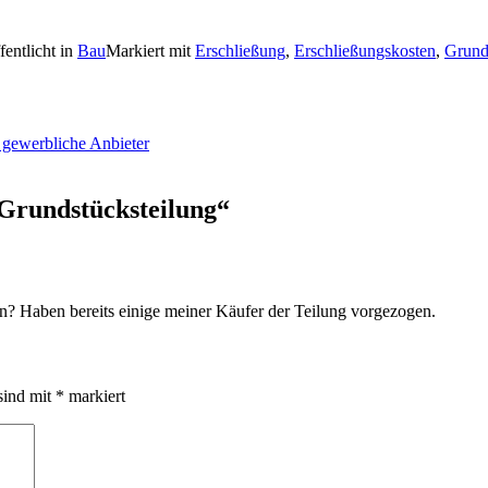
fentlicht in
Bau
Markiert mit
Erschließung
,
Erschließungskosten
,
Grund
 gewerbliche Anbieter
 Grundstücksteilung
“
n? Haben bereits einige meiner Käufer der Teilung vorgezogen.
sind mit
*
markiert