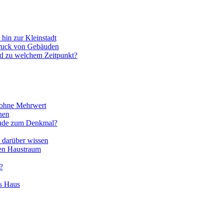
hin zur Kleinstadt
ruck von Gebäuden
und zu welchem Zeitpunkt?
 ohne Mehrwert
hen
äude zum Denkmal?
e darüber wissen
len Haustraum
?
es Haus