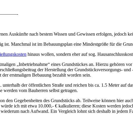
———-
gebenen Auskünfte nach bestem Wissen und Gewissen erfolgen, jedoch ke
hig ist. Manchmal ist im Bebauungsplan eine Mindestgröße für die Grun
ließungskosten
hinaus wollen, sondern eher auf sog. Hausanschlusskost
rstmaligen „Inbetriebnahme“ eines Grundstückes an. Hierzu gehören vor 
Erschließungsbeitrag der Herstellung der Grundstücksversorgungs- und
t der erstmaligen Bebauung bezahlt worden sein.
unterhalb der öffentlichen Straße und reichen bis ca. 1.5 Meter auf d
e werden vom Bauherren selbst getragen.
 von den Gegebenheiten des Grundstücks ab. Teilweise können hier auch
, würde ich mit etwa 10.000,- € kalkulieren; diese Kosten werden jedoc
 wiederum nach Aufwand. Ein Vergleich lohnt sich deshalb in jedem Fa