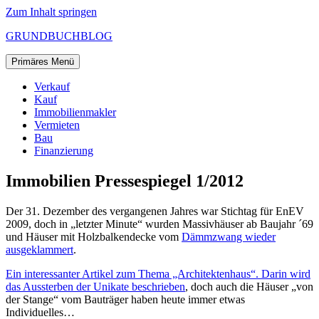
Zum Inhalt springen
GRUNDBUCHBLOG
Primäres Menü
Verkauf
Kauf
Immobilienmakler
Vermieten
Bau
Finanzierung
Immobilien Pressespiegel 1/2012
Der 31. Dezember des vergangenen Jahres war Stichtag für EnEV
2009, doch in „letzter Minute“ wurden Massivhäuser ab Baujahr ´69
und Häuser mit Holzbalkendecke vom
Dämmzwang wieder
ausgeklammert
.
Ein interessanter Artikel zum Thema „Architektenhaus“. Darin wird
das Aussterben der Unikate beschrieben
, doch auch die Häuser „von
der Stange“ vom Bauträger haben heute immer etwas
Individuelles…