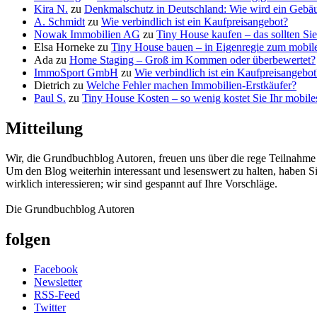
Kira N.
zu
Denkmalschutz in Deutschland: Wie wird ein Geb
A. Schmidt
zu
Wie verbindlich ist ein Kaufpreisangebot?
Nowak Immobilien AG
zu
Tiny House kaufen – das sollten Si
Elsa Horneke
zu
Tiny House bauen – in Eigenregie zum mobi
Ada
zu
Home Staging – Groß im Kommen oder überbewertet?
ImmoSport GmbH
zu
Wie verbindlich ist ein Kaufpreisangebot
Dietrich
zu
Welche Fehler machen Immobilien-Erstkäufer?
Paul S.
zu
Tiny House Kosten – so wenig kostet Sie Ihr mobil
Mitteilung
Wir, die Grundbuchblog Autoren, freuen uns über die rege Teilnahm
Um den Blog weiterhin interessant und lesenswert zu halten, haben S
wirklich interessieren; wir sind gespannt auf Ihre Vorschläge.
Die Grundbuchblog Autoren
folgen
Facebook
Newsletter
RSS-Feed
Twitter