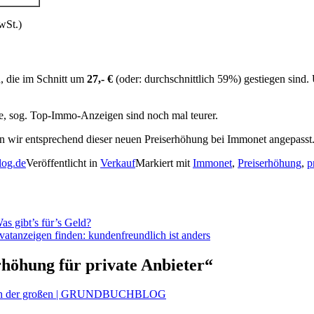
MwSt.)
n, die im Schnitt um
27,- €
(oder: durchschnittlich 59%) gestiegen sind.
ge, sog. Top-Immo-Anzeigen sind noch mal teurer.
n wir entsprechend dieser neuen Preiserhöhung bei Immonet angepasst
log.de
Veröffentlicht in
Verkauf
Markiert mit
Immonet
,
Preiserhöhung
,
p
as gibt’s für’s Geld?
vatanzeigen finden: kundenfreundlich ist anders
rhöhung für private Anbieter
“
gleich der großen | GRUNDBUCHBLOG