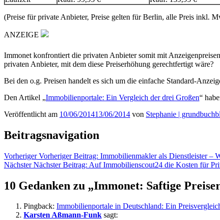
(Preise für private Anbieter, Preise gelten für Berlin, alle Preis inkl. 
ANZEIGE
Immonet konfrontiert die privaten Anbieter somit mit Anzeigenpreise
privaten Anbieter, mit dem diese Preiserhöhung gerechtfertigt wäre?
Bei den o.g. Preisen handelt es sich um die einfache Standard-Anzei
Den Artikel „
Immobilienportale: Ein Vergleich der drei Großen
“ habe
Veröffentlicht am
10/06/2014
13/06/2014
von
Stephanie | grundbuchb
Beitragsnavigation
Vorheriger
Vorheriger Beitrag:
Immobilienmakler als Dienstleister – W
Nächster
Nächster Beitrag:
Auf Immobilienscout24 die Kosten für Pri
10 Gedanken zu „
Immonet: Saftige Preise
Pingback:
Immobilienportale in Deutschland: Ein Preisver
Karsten Aßmann-Funk
sagt: