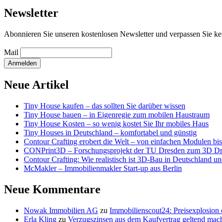
Newsletter
Abonnieren Sie unseren kostenlosen Newsletter und verpassen Sie ke
Mail
Neue Artikel
Tiny House kaufen – das sollten Sie darüber wissen
Tiny House bauen – in Eigenregie zum mobilen Haustraum
Tiny House Kosten – so wenig kostet Sie Ihr mobiles Haus
Tiny Houses in Deutschland – komfortabel und günstig
Contour Crafting erobert die Welt – von einfachen Modulen bis 
CONPrint3D – Forschungsprojekt der TU Dresden zum 3D D
Contour Crafting: Wie realistisch ist 3D-Bau in Deutschland 
McMakler – Immobilienmakler Start-up aus Berlin
Neue Kommentare
Nowak Immobilien AG
zu
Immobilienscout24: Preisexplosion
Erla Kling
zu
Verzugszinsen aus dem Kaufvertrag geltend mac