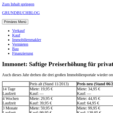
Zum Inhalt springen
GRUNDBUCHBLOG
Primäres Menü
Verkauf
Kauf
Immobilienmakler
Vermieten
Bau
Finanzierung
Immonet: Saftige Preiserhöhung für priva
Auch dieses Jahr drehen die drei großen Immobilienportale wieder ord
Preis alt (Stand 11/2013)
Preis neu (Stand 06/
14 Tage
Miete: 19,95 €
Miete: 34,95 €
Laufzeit
Kauf: —
Kauf: —
4 Wochen
Miete: 29,95 €
Miete: 44,95 €
Laufzeit
Kauf: 39,95 €
Kauf: 64,95 €
3 Monate
Miete: 59,95 €
Miete: 99,95 €
Laufzeit
Kauf: 99,95 €
Kauf: 139,95 €