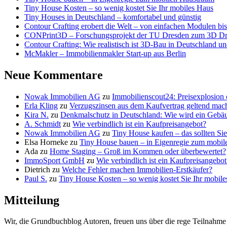
Tiny House Kosten – so wenig kostet Sie Ihr mobiles Haus
Tiny Houses in Deutschland – komfortabel und günstig
Contour Crafting erobert die Welt – von einfachen Modulen bis 
CONPrint3D – Forschungsprojekt der TU Dresden zum 3D D
Contour Crafting: Wie realistisch ist 3D-Bau in Deutschland 
McMakler – Immobilienmakler Start-up aus Berlin
Neue Kommentare
Nowak Immobilien AG
zu
Immobilienscout24: Preisexplosion
Erla Kling
zu
Verzugszinsen aus dem Kaufvertrag geltend mac
Kira N.
zu
Denkmalschutz in Deutschland: Wie wird ein Geb
A. Schmidt
zu
Wie verbindlich ist ein Kaufpreisangebot?
Nowak Immobilien AG
zu
Tiny House kaufen – das sollten Si
Elsa Horneke
zu
Tiny House bauen – in Eigenregie zum mobi
Ada
zu
Home Staging – Groß im Kommen oder überbewertet?
ImmoSport GmbH
zu
Wie verbindlich ist ein Kaufpreisangebot
Dietrich
zu
Welche Fehler machen Immobilien-Erstkäufer?
Paul S.
zu
Tiny House Kosten – so wenig kostet Sie Ihr mobil
Mitteilung
Wir, die Grundbuchblog Autoren, freuen uns über die rege Teilnahm