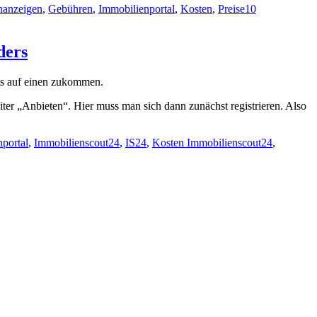
nanzeigen
,
Gebühren
,
Immobilienportal
,
Kosten
,
Preise
10
ders
ats auf einen zukommen.
ter „Anbieten“. Hier muss man sich dann zunächst registrieren. Also
portal
,
Immobilienscout24
,
IS24
,
Kosten Immobilienscout24
,