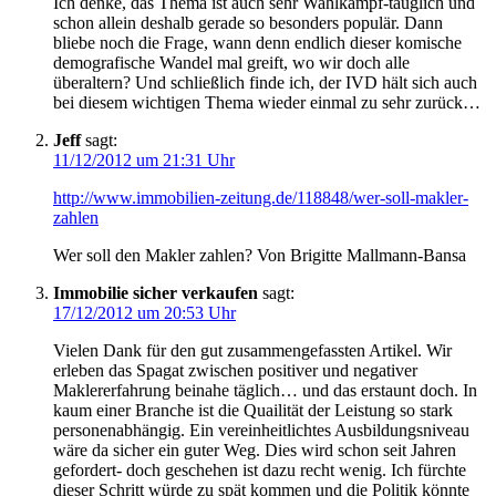
Ich denke, das Thema ist auch sehr Wahlkampf-tauglich und
schon allein deshalb gerade so besonders populär. Dann
bliebe noch die Frage, wann denn endlich dieser komische
demografische Wandel mal greift, wo wir doch alle
überaltern? Und schließlich finde ich, der IVD hält sich auch
bei diesem wichtigen Thema wieder einmal zu sehr zurück…
Jeff
sagt:
11/12/2012 um 21:31 Uhr
http://www.immobilien-zeitung.de/118848/wer-soll-makler-
zahlen
Wer soll den Makler zahlen? Von Brigitte Mallmann-Bansa
Immobilie sicher verkaufen
sagt:
17/12/2012 um 20:53 Uhr
Vielen Dank für den gut zusammengefassten Artikel. Wir
erleben das Spagat zwischen positiver und negativer
Maklererfahrung beinahe täglich… und das erstaunt doch. In
kaum einer Branche ist die Quailität der Leistung so stark
personenabhängig. Ein vereinheitlichtes Ausbildungsniveau
wäre da sicher ein guter Weg. Dies wird schon seit Jahren
gefordert- doch geschehen ist dazu recht wenig. Ich fürchte
dieser Schritt würde zu spät kommen und die Politik könnte