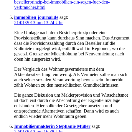
bestellerprinzip-bei-immobilien-ein-segen-fuer-den-
verbraucher.html
immobilien-journal.de
sagt:
21/01/2013 um 13:24 Uhr
Eine Umlage nach dem Bestellerprinzip oder eine
Provisionsteilung kann durchaus Sinn machen. Das Argument
dass die Provisionszahlung durch den Besteller auf die
Kaltmiete umgelegt wird, entfällt wohl in Regionen, wo die
gesetzl. Grenze zur Mieterhöhung bei Neuvermietung nach
oben hin ausgereizt wird.
Der Vergleich des Wohnungsvermieters mit dem
Aktienbesitzer hingt ein wenig. Als Vermieter sollte man sich
auch seiner sozialen Verantwortung bewust sein. Immerhin
zählt Wohnen zu den menschlischen Grundbedürfnissen.
Die ganze Diskusion um Maklerprovision und Wirtschaftsnot
ist doch erst durch die Abschaffung der Eigenheimzulage
entstanden. Hier sollte der Gesetzgeber ansetzen und
entsprechende Alternativen schaffen. Dann wird es auch
endlich wieder mehr Wohnraum geben.
Immobilienmaklerin Stephanie Müller
sagt:
22/01/2013 um 16:38 Uhr