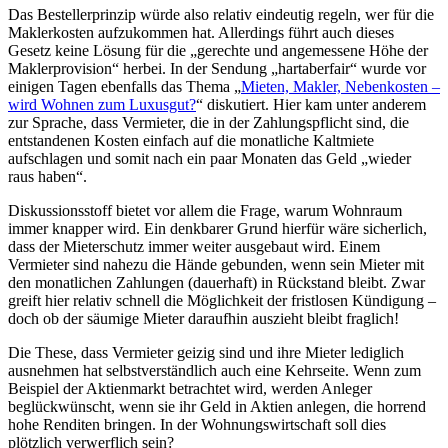
Das Bestellerprinzip würde also relativ eindeutig regeln, wer für die
Maklerkosten aufzukommen hat. Allerdings führt auch dieses
Gesetz keine Lösung für die „gerechte und angemessene Höhe der
Maklerprovision“ herbei. In der Sendung „hartaberfair“ wurde vor
einigen Tagen ebenfalls das Thema „
Mieten, Makler, Nebenkosten –
wird Wohnen zum Luxusgut?
“ diskutiert. Hier kam unter anderem
zur Sprache, dass Vermieter, die in der Zahlungspflicht sind, die
entstandenen Kosten einfach auf die monatliche Kaltmiete
aufschlagen und somit nach ein paar Monaten das Geld „wieder
raus haben“.
Diskussionsstoff bietet vor allem die Frage, warum Wohnraum
immer knapper wird. Ein denkbarer Grund hierfür wäre sicherlich,
dass der Mieterschutz immer weiter ausgebaut wird. Einem
Vermieter sind nahezu die Hände gebunden, wenn sein Mieter mit
den monatlichen Zahlungen (dauerhaft) in Rückstand bleibt. Zwar
greift hier relativ schnell die Möglichkeit der fristlosen Kündigung –
doch ob der säumige Mieter daraufhin auszieht bleibt fraglich!
Die These, dass Vermieter geizig sind und ihre Mieter lediglich
ausnehmen hat selbstverständlich auch eine Kehrseite. Wenn zum
Beispiel der Aktienmarkt betrachtet wird, werden Anleger
beglückwünscht, wenn sie ihr Geld in Aktien anlegen, die horrend
hohe Renditen bringen. In der Wohnungswirtschaft soll dies
plötzlich verwerflich sein?