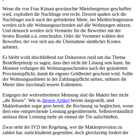
Wenn die von Frau Künast gewünschte Mietobergrenze geschaffen
wird, explodiert die Nachfrage erst recht. Derzeit spalten sich die
Nachfrager noch nach der geforderten Miete, bei Miethöchstgrenzen
werden sich alle Wohnungssuchenden auf alle Wohnungen stürzen.
Und dennoch werden sich Vermieter für die Bewerber mit der
besten Bonität o.ä. entscheiden. Oder die Vermieter wählen den
Bewerber, der von sich aus die Übernahme sämtlicher Kosten
anbietet.
Es bleibt wohl abschließend zur Diskussion rund um das Thema
Bestellerprinzip zu sagen, dass dies nicht die Lösung sein kann. Im
Moment verlangen die Wohnungssuchenden nach der geänderten
Provisionspflicht, damit ihr eigener Geldbeutel geschont wird. Sollte
der Wohnungsanbieter in der Zahlungspflicht stehen, stöhnen die
Mieter über (nochmal) teurere Kaltmieten.
Entgegen der weitverbreiteten Meinung sind die Makler hier nicht
„die Bösen“. Wie in
diesem Artikel
bereits dargestellt, sind
Maklerkunden sogar gern bereit, die Rechnung zu begleichen, wenn
dem eine entsprechende Leistung gegenübersteht. Selbstverständlich
umfasst diese Leistung mehr als einmal die Tür aufschließen.
Zwar steht der IVD der Regelung, wer die Maklerprovision zu
zahlen hat, zurückhaltend gegenüber, doch gleichzeitig fordert der