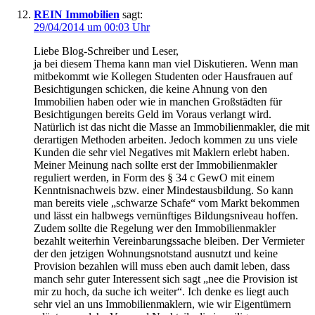
REIN Immobilien
sagt:
29/04/2014 um 00:03 Uhr
Liebe Blog-Schreiber und Leser,
ja bei diesem Thema kann man viel Diskutieren. Wenn man
mitbekommt wie Kollegen Studenten oder Hausfrauen auf
Besichtigungen schicken, die keine Ahnung von den
Immobilien haben oder wie in manchen Großstädten für
Besichtigungen bereits Geld im Voraus verlangt wird.
Natürlich ist das nicht die Masse an Immobilienmakler, die mit
derartigen Methoden arbeiten. Jedoch kommen zu uns viele
Kunden die sehr viel Negatives mit Maklern erlebt haben.
Meiner Meinung nach sollte erst der Immobilienmakler
reguliert werden, in Form des § 34 c GewO mit einem
Kenntnisnachweis bzw. einer Mindestausbildung. So kann
man bereits viele „schwarze Schafe“ vom Markt bekommen
und lässt ein halbwegs vernünftiges Bildungsniveau hoffen.
Zudem sollte die Regelung wer den Immobilienmakler
bezahlt weiterhin Vereinbarungssache bleiben. Der Vermieter
der den jetzigen Wohnungsnotstand ausnutzt und keine
Provision bezahlen will muss eben auch damit leben, dass
manch sehr guter Interessent sich sagt „nee die Provision ist
mir zu hoch, da suche ich weiter“. Ich denke es liegt auch
sehr viel an uns Immobilienmaklern, wie wir Eigentümern