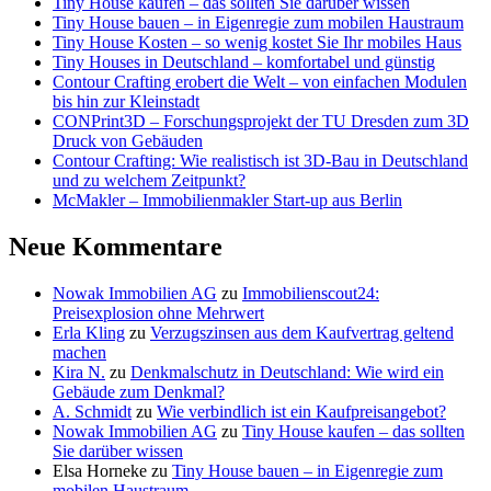
Tiny House kaufen – das sollten Sie darüber wissen
Tiny House bauen – in Eigenregie zum mobilen Haustraum
Tiny House Kosten – so wenig kostet Sie Ihr mobiles Haus
Tiny Houses in Deutschland – komfortabel und günstig
Contour Crafting erobert die Welt – von einfachen Modulen
bis hin zur Kleinstadt
CONPrint3D – Forschungsprojekt der TU Dresden zum 3D
Druck von Gebäuden
Contour Crafting: Wie realistisch ist 3D-Bau in Deutschland
und zu welchem Zeitpunkt?
McMakler – Immobilienmakler Start-up aus Berlin
Neue Kommentare
Nowak Immobilien AG
zu
Immobilienscout24:
Preisexplosion ohne Mehrwert
Erla Kling
zu
Verzugszinsen aus dem Kaufvertrag geltend
machen
Kira N.
zu
Denkmalschutz in Deutschland: Wie wird ein
Gebäude zum Denkmal?
A. Schmidt
zu
Wie verbindlich ist ein Kaufpreisangebot?
Nowak Immobilien AG
zu
Tiny House kaufen – das sollten
Sie darüber wissen
Elsa Horneke
zu
Tiny House bauen – in Eigenregie zum
mobilen Haustraum