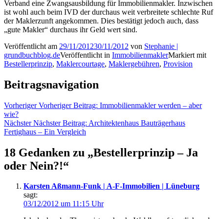
Verband eine Zwangsausbildung für Immobilienmakler. Inzwischen
ist wohl auch beim IVD der durchaus weit verbreitete schlechte Ruf
der Maklerzunft angekommen. Dies bestätigt jedoch auch, dass
„gute Makler“ durchaus ihr Geld wert sind.
Veröffentlicht am
29/11/2012
30/11/2012
von
Stephanie |
grundbuchblog.de
Veröffentlicht in
Immobilienmakler
Markiert mit
Bestellerprinzip
,
Maklercourtage
,
Maklergebühren
,
Provision
Beitragsnavigation
Vorheriger
Vorheriger Beitrag:
Immobilienmakler werden – aber
wie?
Nächster
Nächster Beitrag:
Architektenhaus Bauträgerhaus
Fertighaus – Ein Vergleich
18 Gedanken zu „
Bestellerprinzip – Ja
oder Nein?!
“
Karsten Aßmann-Funk | A-F-Immobilien | Lüneburg
sagt:
03/12/2012 um 11:15 Uhr