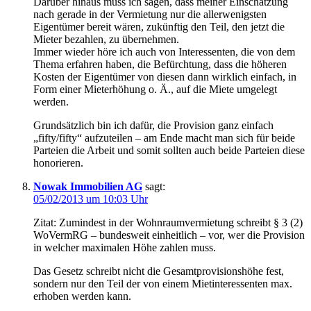
Darüber hinaus muss ich sagen, dass meiner Einschätzung
nach gerade in der Vermietung nur die allerwenigsten
Eigentümer bereit wären, zukünftig den Teil, den jetzt die
Mieter bezahlen, zu übernehmen.
Immer wieder höre ich auch von Interessenten, die von dem
Thema erfahren haben, die Befürchtung, dass die höheren
Kosten der Eigentümer von diesen dann wirklich einfach, in
Form einer Mieterhöhung o. Ä., auf die Miete umgelegt
werden.
Grundsätzlich bin ich dafür, die Provision ganz einfach
„fifty/fifty“ aufzuteilen – am Ende macht man sich für beide
Parteien die Arbeit und somit sollten auch beide Parteien diese
honorieren.
Nowak Immobilien AG
sagt:
05/02/2013 um 10:03 Uhr
Zitat: Zumindest in der Wohnraumvermietung schreibt § 3 (2)
WoVermRG – bundesweit einheitlich – vor, wer die Provision
in welcher maximalen Höhe zahlen muss.
Das Gesetz schreibt nicht die Gesamtprovisionshöhe fest,
sondern nur den Teil der von einem Mietinteressenten max.
erhoben werden kann.