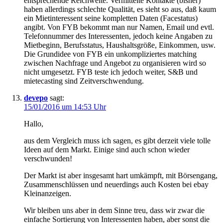
entsprechende Reichweite. Vermittelte Kontakte (bisher)
haben allerdings schlechte Qualität, es sieht so aus, daß kaum
ein Mietinteressent seine kompletten Daten (Facestatus)
angibt. Von FYB bekommt man nur Namen, Email und evtl.
Telefonnummer des Interessenten, jedoch keine Angaben zu
Mietbeginn, Berufsstatus, Haushaltsgröße, Einkommen, usw.
Die Grundidee von FYB ein unkompliziertes matching
zwischen Nachfrage und Angebot zu organisieren wird so
nicht umgesetzt. FYB teste ich jedoch weiter, S&B und
mietecasting sind Zeitverschwendung.
devepo
sagt:
15/01/2016 um 14:53 Uhr
Hallo,
aus dem Vergleich muss ich sagen, es gibt derzeit viele tolle
Ideen auf dem Markt. Einige sind auch schon wieder
verschwunden!
Der Markt ist aber insgesamt hart umkämpft, mit Börsengang,
Zusammenschlüssen und neuerdings auch Kosten bei ebay
Kleinanzeigen.
Wir bleiben uns aber in dem Sinne treu, dass wir zwar die
einfache Sortierung von Interessenten haben, aber sonst die