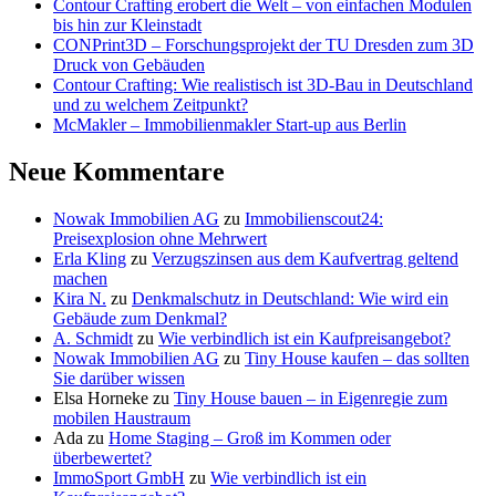
Contour Crafting erobert die Welt – von einfachen Modulen
bis hin zur Kleinstadt
CONPrint3D – Forschungsprojekt der TU Dresden zum 3D
Druck von Gebäuden
Contour Crafting: Wie realistisch ist 3D-Bau in Deutschland
und zu welchem Zeitpunkt?
McMakler – Immobilienmakler Start-up aus Berlin
Neue Kommentare
Nowak Immobilien AG
zu
Immobilienscout24:
Preisexplosion ohne Mehrwert
Erla Kling
zu
Verzugszinsen aus dem Kaufvertrag geltend
machen
Kira N.
zu
Denkmalschutz in Deutschland: Wie wird ein
Gebäude zum Denkmal?
A. Schmidt
zu
Wie verbindlich ist ein Kaufpreisangebot?
Nowak Immobilien AG
zu
Tiny House kaufen – das sollten
Sie darüber wissen
Elsa Horneke
zu
Tiny House bauen – in Eigenregie zum
mobilen Haustraum
Ada
zu
Home Staging – Groß im Kommen oder
überbewertet?
ImmoSport GmbH
zu
Wie verbindlich ist ein