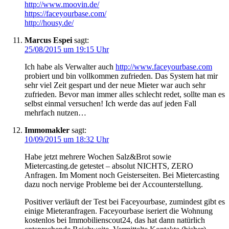
http://www.moovin.de/
https://faceyourbase.com/
http://housy.de/
Marcus Espei
sagt:
25/08/2015 um 19:15 Uhr
Ich habe als Verwalter auch
http://www.faceyourbase.com
probiert und bin vollkommen zufrieden. Das System hat mir
sehr viel Zeit gespart und der neue Mieter war auch sehr
zufrieden. Bevor man immer alles schlecht redet, sollte man es
selbst einmal versuchen! Ich werde das auf jeden Fall
mehrfach nutzen…
Immomakler
sagt:
10/09/2015 um 18:32 Uhr
Habe jetzt mehrere Wochen Salz&Brot sowie
Mietercasting.de getestet – absolut NICHTS, ZERO
Anfragen. Im Moment noch Geisterseiten. Bei Mietercasting
dazu noch nervige Probleme bei der Accounterstellung.
Positiver verläuft der Test bei Faceyourbase, zumindest gibt es
einige Mieteranfragen. Faceyourbase iseriert die Wohnung
kostenlos bei Immobilienscout24, das hat dann natürlich