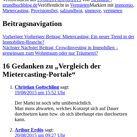
grundbuchblog.de
Veröffentlicht in
Vermieten
Markiert mit
immomio
,
Mietercasting
,
Provisionsfrei
,
salzundbrot
,
smmove
,
vermieten
Beitragsnavigation
Vorheriger
Vorheriger Beitrag:
Mietercasting: Ein neuer Trend in der
Immobilien-Branche?
Nächster
Nächster Beitrag:
Crowdinvesting in Immobilien –
gemeinsam zum Wohntraum oder nur Träumerei?
16 Gedanken zu „
Vergleich der
Mietercasting-Portale
“
Christian Gottschling
sagt:
19/08/2015 um 15:52 Uhr
Der Markt ist noch sehr unübersichtlich.
Man muss abwarten, welches Konzept sich auf Dauer
durchsetzen kann bzw. ob sich überhaupt eins durchsetzen
kann.
Arthur Erdös
sagt:
20/08/2015 um 09:27 Uhr