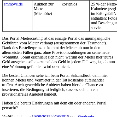
smmove.de
Auktion zur
kostenlos
25 % der Netto
Miete
Kaltmiete (zzgl
(Miethöhe)
im ErfolgsfallN
enthalten: Foto
und Besichtigu
service
Das Portal Mietercasting ist das einzige Portal das unumgängliche
Gebühren vom Mieter verlangt (ausgenommen der Testmonat).
Dank des Bestellerprinzips kommt der Mieter ab nun in den
allermeisten Fällen ganz ohne Provisionszahlungen an seine neue
Wohnung. Somit erschließt sich nicht, warum der Mieter hier teures
Geld ausgeben sollte – zumal das Geld in jedem Fall weg ist, ob nun
eine Wohnung gefunden wird oder nicht.
Die besten Chancen sehe ich beim Portal Salzundbrot, denn hier
können Mieter und Vermieter in der Tat kostenlos aufeinander
treffen. Auch gewerbliche Anbieter haben hier die Chance zu
inserieren, die Bedingung ist lediglich, dass es sich um ein
provisionsfreies Angebot handelt.
Haben Sie bereits Erfahrungen mit dem ein oder anderen Portal
gemacht?
Veröffentlicht am
19/08/2015
20/08/2015
von
Stephanie |