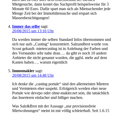
Mietgesuche, dann kostet das Suchprofil beispielsweise für 3
Monate 60 Euro. Dafür spart man sich als Mietsuchender jede
Menge Zeit bei der Immobiliensuche und erspart sich
Massenbesichtigungen!
Immer das selbe
sagt:
20/08/2015 um 13:16 Uhr
Da werden immer die selben Standard Infos übernommen und
sich nur aufs „Casting“ konzentriert. Salzundbrot wurde von
Scout gekauft- mietercasting ist in Anlehung der Farben und
des Vorstandes sehr nahe dran…. da gibt es noch 10 andere
Anbieter die nicht genannt wurden, die ggfsl. mehr auf dem
Kasten haben…. warum eigentlich
Immomakler
sagt:
20/08/2015 um 14:48 Uhr
Ich denke die „casting portale“ sind den allermeisten Mietern
und Vermietern eher suspekt. Erfolgreich werden eher neue
Portale wie devepo oder ohne-makler.net sein, die tatsächlich
das Inserieren einfacher und billiger machen.
Was Salz&Brot mit der Aussage „nur provisionsfreie
Mietwohnungen“ meint ist mir völlig schleierhaft. Seit 1.6.15