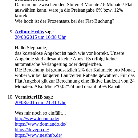
Da man nur zwischen den Stufen 3 Monate / 6 Monate / Flat
auswählen kann, wäre ja die Preisangabe 6% bzw. 12%
korrekt.
Wie hoch ist der Prozentsatz bei der Flat-Buchung?
Arthur Erdös
sagt:
20/08/2015 um 16:38 Uhr
Hallo Stephanie,
das kostenlose Angebot ist nach wie vor korrekt. Unsere
Angebote sind allesamt keine Abos! Es erfolgt keine
automatische Verlängerung oder dergleichen.
Die Berechung ist grundsätzlich 2% der Kaltmiete pro Monat,
wobei wir bei längeren Laufzeiten Rabatte gewähren. Für das
Flat Angebot gilt zur Berechnung eine fiktive Laufzeit von 24
Monaten. Also Miete*0,02*24 und darauf 50% Rabatt.
VermieterHB
sagt:
20/08/2015 um 21:31 Uhr
Was mir noch so einfällt…
http://www.tenanto.de/
https://www.domiando.de/
https://devepo.de/
https://www.nesthub.de/