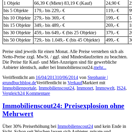
1 Objekt
66,39 € (Miete) 83,19 € (Kauf)
24,90 €
2
bis 5 Objekte
179,- bis 229,- €
119,- €
9
bis 10 Objekte
279,- bis 369,- €
199,- €
1
bis 15 Objekte
349,- bis 489,- €
269,- €
1
bis 30 Objekte
459,- bis 649,- € (bis 25 Objekte)
379,- €
2
bis 50 Objekte
729,- bis 1.049,- € (bis 45 Objekte)
499,- €
3
Preise sind jeweils für einen Monat. Alle Preise verstehen sich als
Netto-Preise zzgl. MwSt. / ggf. sind Mindestlaufzeiten zu beachten.
Die Preise für Kauf- und Miet-Anzeigen sind für gewerbliche
Anbieter identisch, außer bei Immobilienscout24.
mehr...
Veröffentlicht am
16/04/2013
10/06/2014
von
Stephanie |
grundbuchblog.de
Veröffentlicht in
Verkauf
Markiert mit
Immobilienportale
,
Immobilienscout24
,
Immonet
,
Immowelt
,
IS24
,
Vergleich
24 Kommentare
Immobilienscout24: Preisexplosion ohne
Mehrwert
Über 30% Preiserhöhung bei
Immobilienscout24
und kein Ende in
Sicht. Schon seit Wochen lassen sich Anbieter, private und