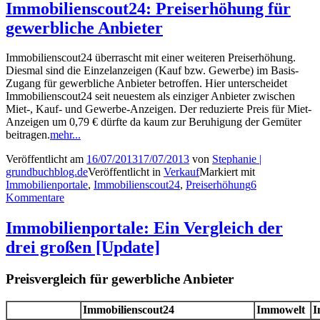
Immobilienscout24: Preiserhöhung für
gewerbliche Anbieter
Immobilienscout24 überrascht mit einer weiteren Preiserhöhung.
Diesmal sind die Einzelanzeigen (Kauf bzw. Gewerbe) im Basis-
Zugang für gewerbliche Anbieter betroffen. Hier unterscheidet
Immobilienscout24 seit neuestem als einziger Anbieter zwischen
Miet-, Kauf- und Gewerbe-Anzeigen. Der reduzierte Preis für Miet-
Anzeigen um 0,79 € dürfte da kaum zur Beruhigung der Gemüter
beitragen.
mehr...
Veröffentlicht am
16/07/2013
17/07/2013
von
Stephanie |
grundbuchblog.de
Veröffentlicht in
Verkauf
Markiert mit
Immobilienportale
,
Immobilienscout24
,
Preiserhöhung
6
Kommentare
Immobilienportale: Ein Vergleich der
drei großen [Update]
Preisvergleich für gewerbliche Anbieter
Immobilienscout24
Immowelt
I