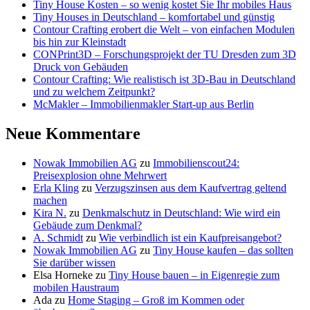
Tiny House Kosten – so wenig kostet Sie Ihr mobiles Haus
Tiny Houses in Deutschland – komfortabel und günstig
Contour Crafting erobert die Welt – von einfachen Modulen
bis hin zur Kleinstadt
CONPrint3D – Forschungsprojekt der TU Dresden zum 3D
Druck von Gebäuden
Contour Crafting: Wie realistisch ist 3D-Bau in Deutschland
und zu welchem Zeitpunkt?
McMakler – Immobilienmakler Start-up aus Berlin
Neue Kommentare
Nowak Immobilien AG
zu
Immobilienscout24:
Preisexplosion ohne Mehrwert
Erla Kling
zu
Verzugszinsen aus dem Kaufvertrag geltend
machen
Kira N.
zu
Denkmalschutz in Deutschland: Wie wird ein
Gebäude zum Denkmal?
A. Schmidt
zu
Wie verbindlich ist ein Kaufpreisangebot?
Nowak Immobilien AG
zu
Tiny House kaufen – das sollten
Sie darüber wissen
Elsa Horneke
zu
Tiny House bauen – in Eigenregie zum
mobilen Haustraum
Ada
zu
Home Staging – Groß im Kommen oder