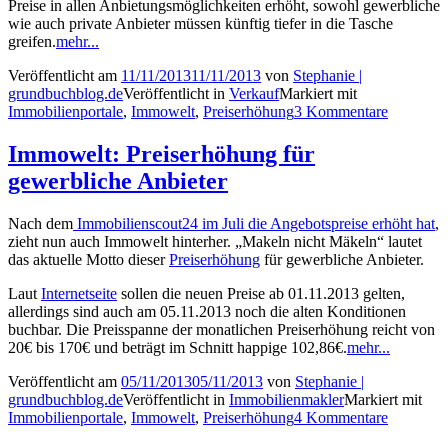
Preise in allen Anbietungsmöglichkeiten erhöht, sowohl gewerbliche
wie auch private Anbieter müssen künftig tiefer in die Tasche
greifen.
mehr...
Veröffentlicht am
11/11/2013
11/11/2013
von
Stephanie |
grundbuchblog.de
Veröffentlicht in
Verkauf
Markiert mit
Immobilienportale
,
Immowelt
,
Preiserhöhung
3 Kommentare
Immowelt: Preiserhöhung für
gewerbliche Anbieter
Nach dem
Immobilienscout24 im Juli die Angebotspreise erhöht hat
,
zieht nun auch Immowelt hinterher. „Makeln nicht Mäkeln“ lautet
das aktuelle Motto dieser
Preiserhöhung
für gewerbliche Anbieter.
Laut
Internetseite
sollen die neuen Preise ab 01.11.2013 gelten,
allerdings sind auch am 05.11.2013 noch die alten Konditionen
buchbar. Die Preisspanne der monatlichen Preiserhöhung reicht von
20€ bis 170€ und beträgt im Schnitt happige 102,86€.
mehr...
Veröffentlicht am
05/11/2013
05/11/2013
von
Stephanie |
grundbuchblog.de
Veröffentlicht in
Immobilienmakler
Markiert mit
Immobilienportale
,
Immowelt
,
Preiserhöhung
4 Kommentare